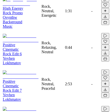
Rock,
High Energy
Neutral,
1:31
-
Rock Promo
Energetic
Osynthw
Background
Music
Rock,
Positive
Relaxing,
0:44
-
Cinematic
Neutral
Rock Edit 6
Yevhen
Lokhmatov
Rock,
Positive
Neutral,
2:53
-
Cinematic
Peaceful
Rock Edit 7
Yevhen
Lokhmatov