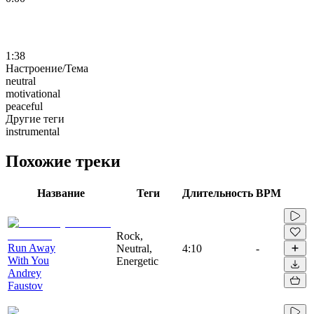
1:38
Настроение/Тема
neutral
motivational
peaceful
Другие теги
instrumental
Похожие треки
Название
Теги
Длительность
BPM
Rock,
Run Away
Neutral,
4:10
-
With You
Energetic
Andrey
Faustov