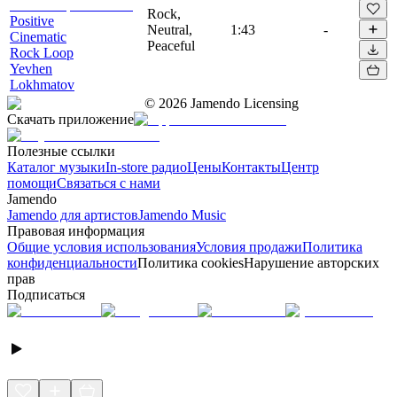
Rock,
Positive
Neutral,
1:43
-
Cinematic
Peaceful
Rock Loop
Yevhen
Lokhmatov
©
2026
Jamendo Licensing
Скачать приложение
Полезные ссылки
Каталог музыки
In-store радио
Цены
Контакты
Центр
помощи
Связаться с нами
Jamendo
Jamendo для артистов
Jamendo Music
Правовая информация
Общие условия использования
Условия продажи
Политика
конфиденциальности
Политика cookies
Нарушение авторских
прав
Подписаться