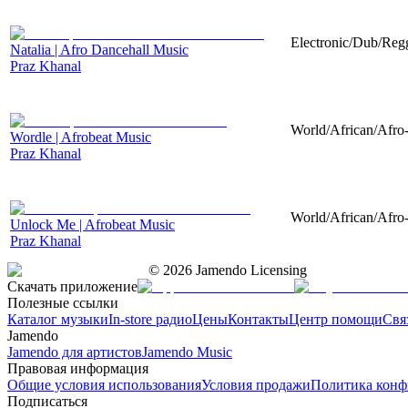
Electronic/Dub/Regg
Natalia | Afro Dancehall Music
Praz Khanal
World/African/Afro-
Wordle | Afrobeat Music
Praz Khanal
World/African/Afro-
Unlock Me | Afrobeat Music
Praz Khanal
©
2026
Jamendo Licensing
Скачать приложение
Полезные ссылки
Каталог музыки
In-store радио
Цены
Контакты
Центр помощи
Свя
Jamendo
Jamendo для артистов
Jamendo Music
Правовая информация
Общие условия использования
Условия продажи
Политика конф
Подписаться