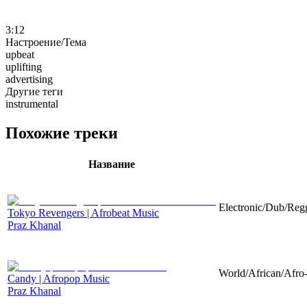
3:12
Настроение/Тема
upbeat
uplifting
advertising
Другие теги
instrumental
Похожие треки
Название
Electronic/Dub/Regg
Tokyo Revengers | Afrobeat Music
Praz Khanal
World/African/Afro-
Candy | Afropop Music
Praz Khanal