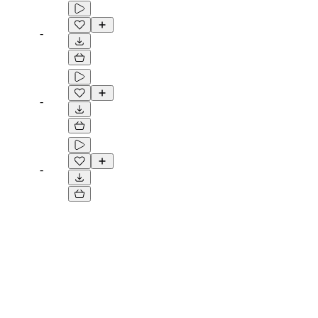
-
-
-