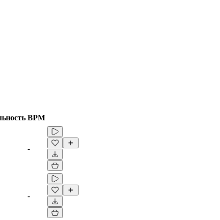
льность
BPM
-
-