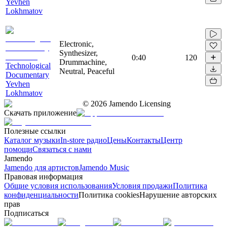
Yevhen
Lokhmatov
Electronic,
Synthesizer,
0:40
120
Drummachine,
Technological
Neutral, Peaceful
Documentary
Yevhen
Lokhmatov
©
2026
Jamendo Licensing
Скачать приложение
Полезные ссылки
Каталог музыки
In-store радио
Цены
Контакты
Центр
помощи
Связаться с нами
Jamendo
Jamendo для артистов
Jamendo Music
Правовая информация
Общие условия использования
Условия продажи
Политика
конфиденциальности
Политика cookies
Нарушение авторских
прав
Подписаться