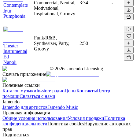
Commercial, Neutral,
3:34
-
Contemplate
Motivational,
Igor
Inspirational, Groovy
Pumphonia
Funk/R&B,
Synthesizer, Party,
2:50
-
Theater
Groovy
Instrumental
Ed
Napoli
©
2026
Jamendo Licensing
Скачать приложение
Полезные ссылки
Каталог музыки
In-store радио
Цены
Контакты
Центр
помощи
Связаться с нами
Jamendo
Jamendo для артистов
Jamendo Music
Правовая информация
Общие условия использования
Условия продажи
Политика
конфиденциальности
Политика cookies
Нарушение авторских
прав
Подписаться