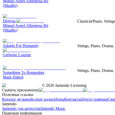
Miguel Angel Albentosa Bó
(MaaBo)
Derivas
Classical/Piano, String
Miguel Angel Albentosa Bó
(MaaBo)
Adagio For Humanity
Strings, Piano, Drama,
Grégoire Lourme
Strings, Piano, Drama,
Something To Remember
Mark Eldred
©
2026
Jamendo Licensing
Скачать приложение
Полезные ссылки
Каталог музыки
In-store радио
Цены
Контакты
Центр помощи
Свя
Jamendo
Jamendo для артистов
Jamendo Music
Правовая информация