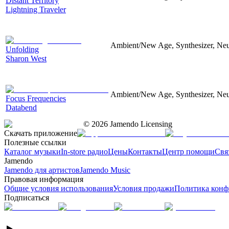
Distant Territory
Lightning Traveler
Ambient/New Age, Synthesizer, Neu
Unfolding
Sharon West
Ambient/New Age, Synthesizer, Neu
Focus Frequencies
Databend
©
2026
Jamendo Licensing
Скачать приложение
Полезные ссылки
Каталог музыки
In-store радио
Цены
Контакты
Центр помощи
Свя
Jamendo
Jamendo для артистов
Jamendo Music
Правовая информация
Общие условия использования
Условия продажи
Политика конф
Подписаться