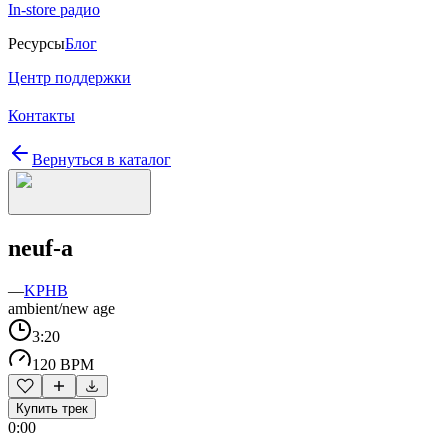
In-store радио
Ресурсы
Блог
Центр поддержки
Контакты
Вернуться в каталог
neuf-a
—
KPHB
ambient/new age
3:20
120 BPM
Купить трек
0:00