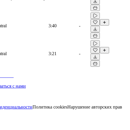
tral
3:40
-
tral
3:21
-
заться с нами
иденциальности
Политика cookies
Нарушение авторских прав