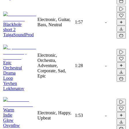
Electronic, Guitar,
1:57
-
Blackhole
Bass, Neutral
short 2
TaigaSoundProd
Electronic,
Orchestra,
Epic
Adventure,
1:28
-
Orchestral
Corporate, Sad,
Drama
Epic
Loop
Yevhen
Lokhmatov
Warm
Electronic, Happy,
Indie
1:53
-
Upbeat
Glow
Osynthw