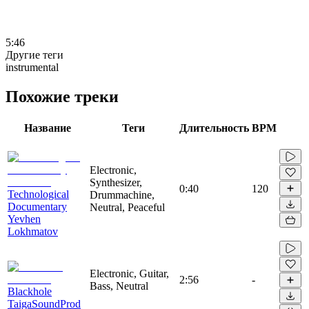
5:46
Другие теги
instrumental
Похожие треки
Название
Теги
Длительность
BPM
Electronic,
Synthesizer,
0:40
120
Technological
Drummachine,
Documentary
Neutral, Peaceful
Yevhen
Lokhmatov
Electronic, Guitar,
2:56
-
Bass, Neutral
Blackhole
TaigaSoundProd