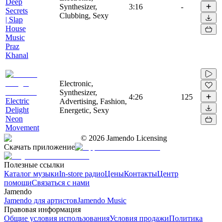
Deep
Synthesizer,
3:16
-
Secrets
Clubbing, Sexy
| Slap
House
Music
Praz
Khanal
Electronic,
Synthesizer,
4:26
125
Electric
Advertising, Fashion,
Delight
Energetic, Sexy
Neon
Movement
©
2026
Jamendo Licensing
Скачать приложение
Полезные ссылки
Каталог музыки
In-store радио
Цены
Контакты
Центр
помощи
Связаться с нами
Jamendo
Jamendo для артистов
Jamendo Music
Правовая информация
Общие условия использования
Условия продажи
Политика