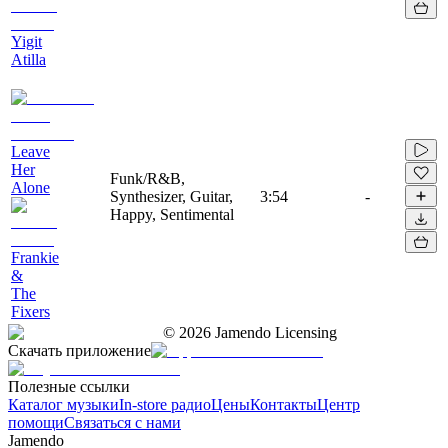
Yigit
Atilla
Leave
Her
Funk/R&B,
Alone
Synthesizer, Guitar,
3:54
-
Happy, Sentimental
Frankie
&
The
Fixers
©
2026
Jamendo Licensing
Скачать приложение
Полезные ссылки
Каталог музыки
In-store радио
Цены
Контакты
Центр
помощи
Связаться с нами
Jamendo