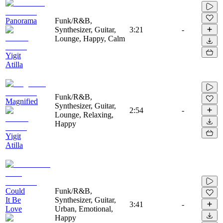
Panorama
Funk/R&B,
Synthesizer, Guitar,
3:21
-
Lounge, Happy, Calm
Yigit
Atilla
Funk/R&B,
Magnified
Synthesizer, Guitar,
2:54
-
Lounge, Relaxing,
Happy
Yigit
Atilla
Could
Funk/R&B,
It Be
Synthesizer, Guitar,
3:41
-
Love
Urban, Emotional,
Happy