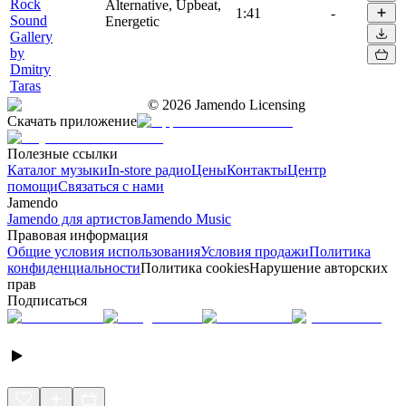
Rock
Alternative, Upbeat,
1:41
-
Sound
Energetic
Gallery
by
Dmitry
Taras
©
2026
Jamendo Licensing
Скачать приложение
Полезные ссылки
Каталог музыки
In-store радио
Цены
Контакты
Центр
помощи
Связаться с нами
Jamendo
Jamendo для артистов
Jamendo Music
Правовая информация
Общие условия использования
Условия продажи
Политика
конфиденциальности
Политика cookies
Нарушение авторских
прав
Подписаться