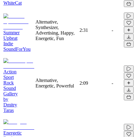
WhiteCat
Alternative,
Synthesizer,
2:31
-
Summer
Advertising, Happy,
Upbeat
Energetic, Fun
Indie
SoundForYou
Action
Sport
Alternative,
Rock
2:09
-
Energetic, Powerful
Sound
Gallery
by
Dmitry
Taras
Energetic