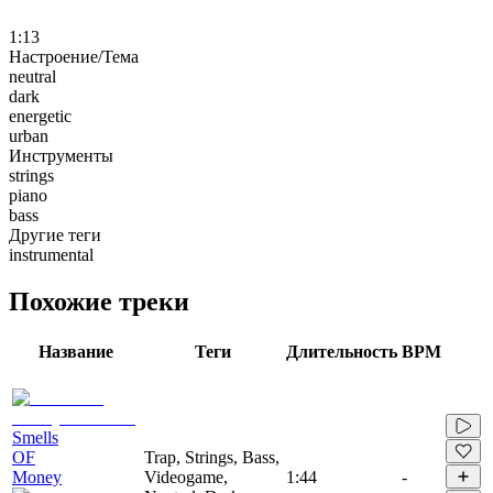
1:13
Настроение/Тема
neutral
dark
energetic
urban
Инструменты
strings
piano
bass
Другие теги
instrumental
Похожие треки
Название
Теги
Длительность
BPM
Smells
OF
Trap, Strings, Bass,
Money
Videogame,
1:44
-