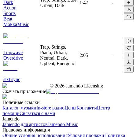
Dark
1:47
-
Urban, Dark
Action
Sports
Beat
MokkaMusic
Trap, Strings,
Trapwave
Piano, Urban,
2:05
-
Overdrive
Neutral, Dark,
Upbeat, Energetic
slxt sync
©
2026
Jamendo Licensing
Скачать приложение
Полезные ссылки
Каталог музыки
In-store радио
Цены
Контакты
Центр
помощи
Связаться с нами
Jamendo
Jamendo для артистов
Jamendo Music
Правовая информация
Общие условия использования
Условия продажи
Политика