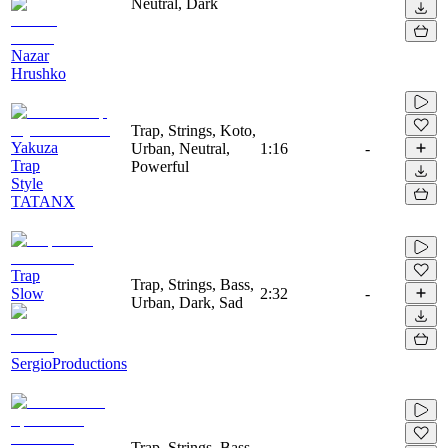
Neutral, Dark
Nazar
Hrushko
Trap, Strings, Koto,
Yakuza
Urban, Neutral,
1:16
-
Trap
Powerful
Style
TATANX
Trap
Trap, Strings, Bass,
Slow
2:32
-
Urban, Dark, Sad
SergioProductions
Trap, Strings, Bass,