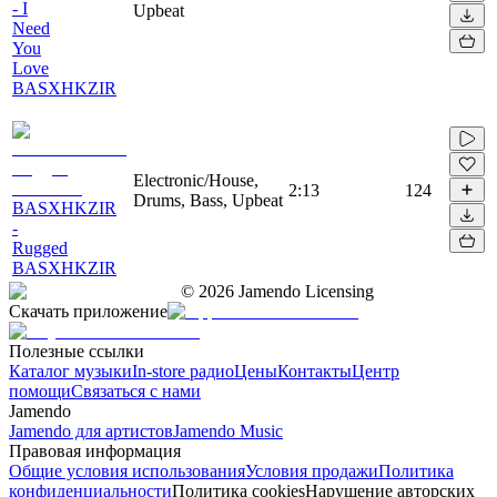
- I
Upbeat
Need
You
Love
BASXHKZIR
Electronic/House,
2:13
124
Drums, Bass, Upbeat
BASXHKZIR
-
Rugged
BASXHKZIR
©
2026
Jamendo Licensing
Скачать приложение
Полезные ссылки
Каталог музыки
In-store радио
Цены
Контакты
Центр
помощи
Связаться с нами
Jamendo
Jamendo для артистов
Jamendo Music
Правовая информация
Общие условия использования
Условия продажи
Политика
конфиденциальности
Политика cookies
Нарушение авторских