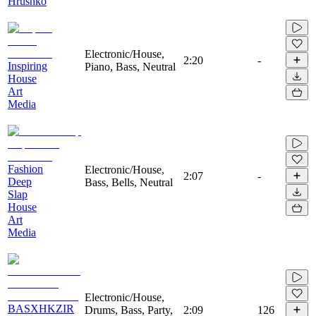
Hrushko
Electronic/House,
2:20
-
Inspiring
Piano, Bass, Neutral
House
Art
Media
Fashion
Electronic/House,
2:07
-
Deep
Bass, Bells, Neutral
Slap
House
Art
Media
Electronic/House,
BASXHKZIR
Drums, Bass, Party,
2:09
126