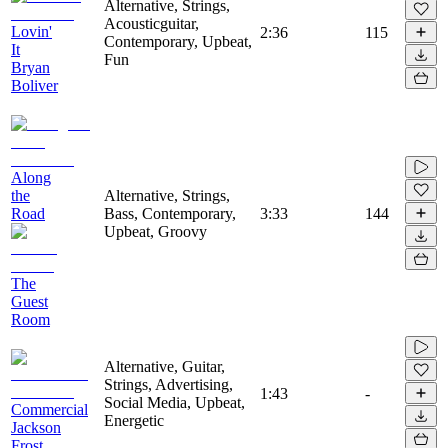
Alternative, Strings,
Acousticguitar,
Lovin'
2:36
115
Contemporary, Upbeat,
It
Fun
Bryan
Boliver
Along
the
Alternative, Strings,
Road
Bass, Contemporary,
3:33
144
Upbeat, Groovy
The
Guest
Room
Alternative, Guitar,
Strings, Advertising,
1:43
-
Social Media, Upbeat,
Commercial
Energetic
Jackson
Frost