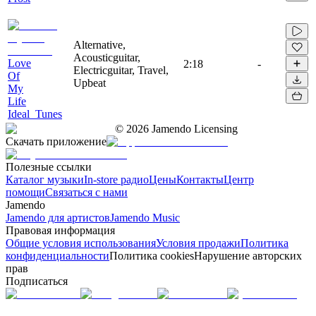
Alternative,
Acousticguitar,
Love
2:18
-
Electricguitar, Travel,
Of
Upbeat
My
Life
Ideal_Tunes
©
2026
Jamendo Licensing
Скачать приложение
Полезные ссылки
Каталог музыки
In-store радио
Цены
Контакты
Центр
помощи
Связаться с нами
Jamendo
Jamendo для артистов
Jamendo Music
Правовая информация
Общие условия использования
Условия продажи
Политика
конфиденциальности
Политика cookies
Нарушение авторских
прав
Подписаться