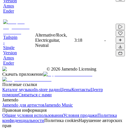
Version
Amos
Ender
Alternative/Rock,
Tailspin
Electricguitar,
3:18
-
-
Neutral
Single
Version
Amos
Ender
©
2026
Jamendo Licensing
Скачать приложение
Полезные ссылки
Каталог музыки
In-store радио
Цены
Контакты
Центр
помощи
Связаться с нами
Jamendo
Jamendo для артистов
Jamendo Music
Правовая информация
Общие условия использования
Условия продажи
Политика
конфиденциальности
Политика cookies
Нарушение авторских
прав