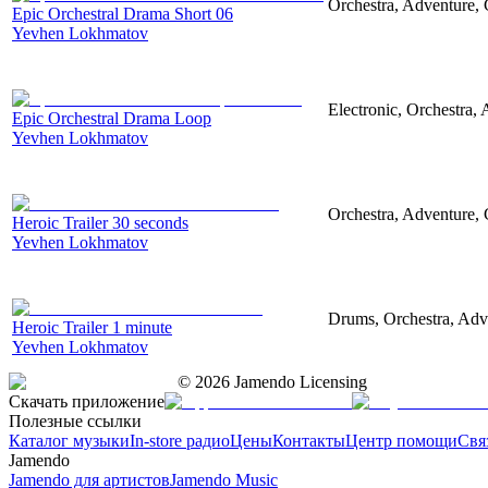
Orchestra, Adventure, 
Epic Orchestral Drama Short 06
Yevhen Lokhmatov
Electronic, Orchestra,
Epic Orchestral Drama Loop
Yevhen Lokhmatov
Orchestra, Adventure, C
Heroic Trailer 30 seconds
Yevhen Lokhmatov
Drums, Orchestra, Adve
Heroic Trailer 1 minute
Yevhen Lokhmatov
©
2026
Jamendo Licensing
Скачать приложение
Полезные ссылки
Каталог музыки
In-store радио
Цены
Контакты
Центр помощи
Свя
Jamendo
Jamendo для артистов
Jamendo Music