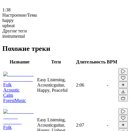
1:38
Настроение/Тема
happy
upbeat
Другие теги
instrumental
Похожие треки
Название
Теги
Длительность
BPM
Easy Listening,
Folk
Acousticguitar,
2:06
-
Acoustic
Happy, Peaceful
Calm
ForestMusic
Easy Listening,
Acousticguitar,
2:07
-
Folk
Happy, Upbeat