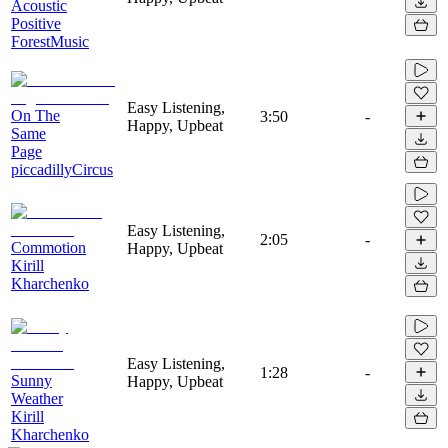
Acoustic
Positive
ForestMusic
Easy Listening,
On The
3:50
-
Happy, Upbeat
Same
Page
piccadillyCircus
Easy Listening,
2:05
-
Commotion
Happy, Upbeat
Kirill
Kharchenko
Easy Listening,
1:28
-
Sunny
Happy, Upbeat
Weather
Kirill
Kharchenko