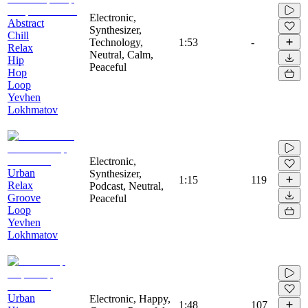
Electronic,
Abstract
Synthesizer,
Chill
Technology,
1:53
-
Relax
Neutral, Calm,
Hip
Peaceful
Hop
Loop
Yevhen
Lokhmatov
Electronic,
Urban
Synthesizer,
1:15
119
Relax
Podcast, Neutral,
Groove
Peaceful
Loop
Yevhen
Lokhmatov
Urban
Electronic, Happy,
1:48
107