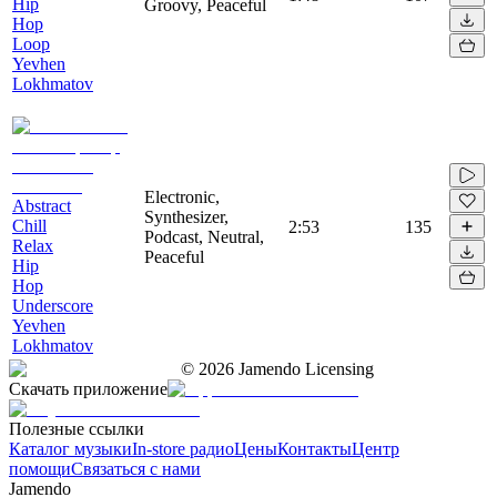
Hip
Groovy, Peaceful
Hop
Loop
Yevhen
Lokhmatov
Electronic,
Abstract
Synthesizer,
Chill
2:53
135
Podcast, Neutral,
Relax
Peaceful
Hip
Hop
Underscore
Yevhen
Lokhmatov
©
2026
Jamendo Licensing
Скачать приложение
Полезные ссылки
Каталог музыки
In-store радио
Цены
Контакты
Центр
помощи
Связаться с нами
Jamendo