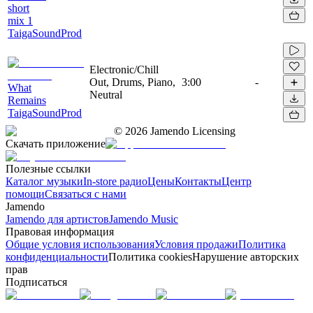
short
mix 1
TaigaSoundProd
Electronic/Chill
Out, Drums, Piano,
3:00
-
What
Neutral
Remains
TaigaSoundProd
©
2026
Jamendo Licensing
Скачать приложение
Полезные ссылки
Каталог музыки
In-store радио
Цены
Контакты
Центр
помощи
Связаться с нами
Jamendo
Jamendo для артистов
Jamendo Music
Правовая информация
Общие условия использования
Условия продажи
Политика
конфиденциальности
Политика cookies
Нарушение авторских
прав
Подписаться