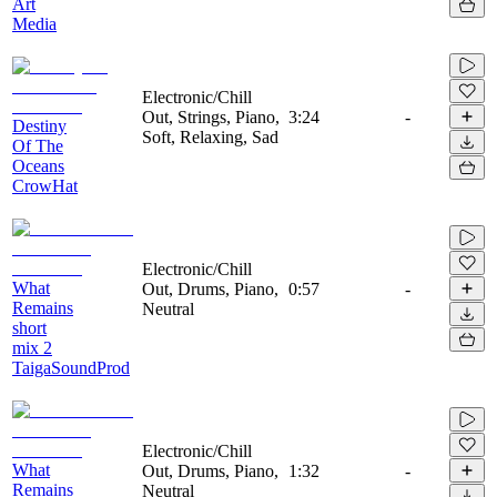
Art
Media
Electronic/Chill
Out, Strings, Piano,
3:24
-
Destiny
Soft, Relaxing, Sad
Of The
Oceans
CrowHat
Electronic/Chill
What
Out, Drums, Piano,
0:57
-
Remains
Neutral
short
mix 2
TaigaSoundProd
Electronic/Chill
What
Out, Drums, Piano,
1:32
-
Remains
Neutral