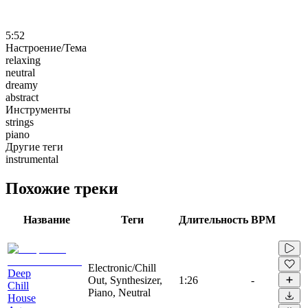
5:52
Настроение/Тема
relaxing
neutral
dreamy
abstract
Инструменты
strings
piano
Другие теги
instrumental
Похожие треки
Название
Теги
Длительность
BPM
Electronic/Chill
Deep
Out, Synthesizer,
1:26
-
Chill
Piano, Neutral
House