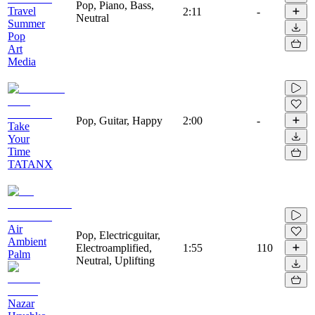
Pop, Piano, Bass,
Travel
2:11
-
Neutral
Summer
Pop
Art
Media
Pop, Guitar, Happy
2:00
-
Take
Your
Time
TATANX
Air
Pop, Electricguitar,
Ambient
Electroamplified,
1:55
110
Palm
Neutral, Uplifting
Nazar