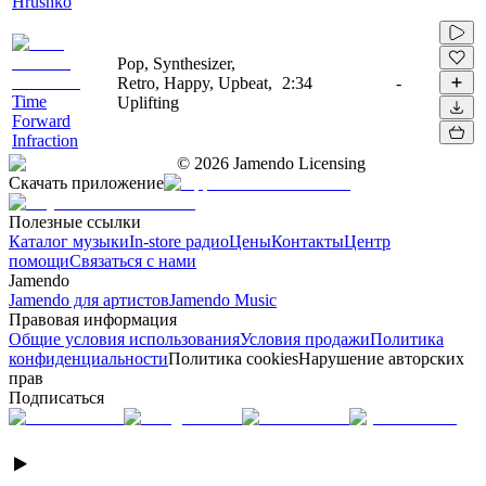
Hrushko
Pop, Synthesizer,
Retro, Happy, Upbeat,
2:34
-
Time
Uplifting
Forward
Infraction
©
2026
Jamendo Licensing
Скачать приложение
Полезные ссылки
Каталог музыки
In-store радио
Цены
Контакты
Центр
помощи
Связаться с нами
Jamendo
Jamendo для артистов
Jamendo Music
Правовая информация
Общие условия использования
Условия продажи
Политика
конфиденциальности
Политика cookies
Нарушение авторских
прав
Подписаться