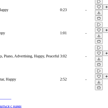
 Happy
0:23
-
appy
1:01
-
s, Piano, Advertising, Happy, Peaceful
3:02
-
tar, Happy
2:52
-
заться с нами