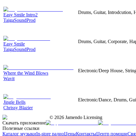
Drums, Guitar, Introdcution,
Easy Smile Intro2
TaigaSoundProd
Drums, Guitar, Corporate, H
Easy Smile
TaigaSoundProd
Electronic/Deep House, String
Where the Wind Blows
Wavit
Electronic/Dance, Drums, Gui
Jingle Bells
Chrissy Blazier
©
2026
Jamendo Licensing
Скачать приложение
Полезные ссылки
Каталог музыки
In-store радио
Цены
Контакты
Центр помощи
Свя