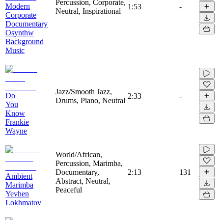
Percussion, Corporate,
Modern
1:53
-
Neutral, Inspirational
Corporate
Documentary
Osynthw
Background
Music
Jazz/Smooth Jazz,
Do
2:33
-
Drums, Piano, Neutral
You
Know
Frankie
Wayne
World/African,
Percussion, Marimba,
Documentary,
2:13
131
Ambient
Abstract, Neutral,
Marimba
Peaceful
Yevhen
Lokhmatov