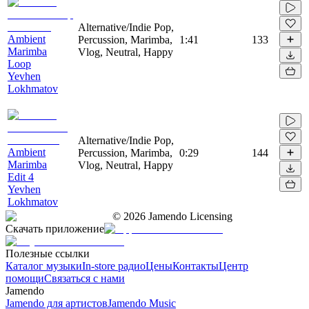
Alternative/Indie Pop,
Ambient
Percussion, Marimba,
1:41
133
Marimba
Vlog, Neutral, Happy
Loop
Yevhen
Lokhmatov
Alternative/Indie Pop,
Ambient
Percussion, Marimba,
0:29
144
Marimba
Vlog, Neutral, Happy
Edit 4
Yevhen
Lokhmatov
©
2026
Jamendo Licensing
Скачать приложение
Полезные ссылки
Каталог музыки
In-store радио
Цены
Контакты
Центр
помощи
Связаться с нами
Jamendo
Jamendo для артистов
Jamendo Music