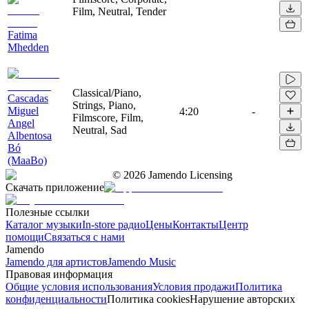
Film, Neutral, Tender
Fatima
Mhedden
Classical/Piano,
Cascadas
Strings, Piano,
Miguel
4:20
-
Filmscore, Film,
Angel
Neutral, Sad
Albentosa
Bó
(MaaBo)
©
2026
Jamendo Licensing
Скачать приложение
Полезные ссылки
Каталог музыки
In-store радио
Цены
Контакты
Центр
помощи
Связаться с нами
Jamendo
Jamendo для артистов
Jamendo Music
Правовая информация
Общие условия использования
Условия продажи
Политика
конфиденциальности
Политика cookies
Нарушение авторских