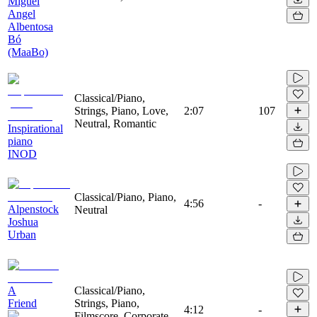
Miguel
Angel
Albentosa
Bó
(MaaBo)
Classical/Piano,
Strings, Piano, Love,
2:07
107
Neutral, Romantic
Inspirational
piano
INOD
Classical/Piano, Piano,
4:56
-
Alpenstock
Neutral
Joshua
Urban
A
Classical/Piano,
Friend
Strings, Piano,
4:12
-
Filmscore, Corporate,