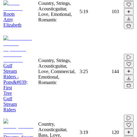
Country, Strings,
Acousticguitar,
5:19
103
Roots
Love, Emotional,
Amy
Romantic
Elizabeth
Country, Strings,
Gulf
Acousticguitar,
Stream
Love, Commercial,
3:25
144
Riders -
Emotional,
Pops&#039;
Romantic
First
Tree
Gulf
Stream
Riders
Country,
Acousticguitar,
3:19
120
Bass, Love,