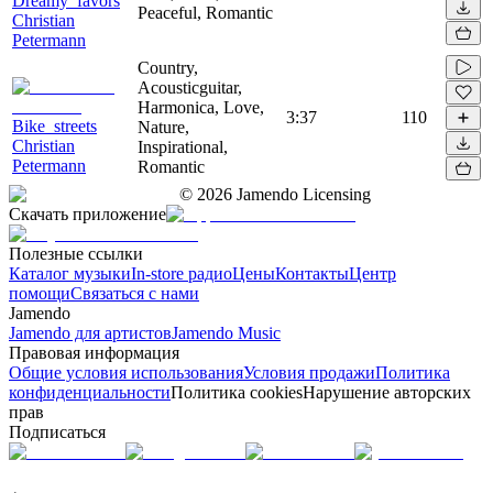
Dreamy_favors
Peaceful, Romantic
Christian
Petermann
Country,
Acousticguitar,
Harmonica, Love,
3:37
110
Bike_streets
Nature,
Christian
Inspirational,
Petermann
Romantic
©
2026
Jamendo Licensing
Скачать приложение
Полезные ссылки
Каталог музыки
In-store радио
Цены
Контакты
Центр
помощи
Связаться с нами
Jamendo
Jamendo для артистов
Jamendo Music
Правовая информация
Общие условия использования
Условия продажи
Политика
конфиденциальности
Политика cookies
Нарушение авторских
прав
Подписаться