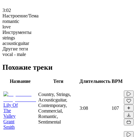
3:02
Настроение/Тема
romantic
love
Инструменты
strings
acousticguitar
Другие теги
vocal - male
Похожие треки
Название
Теги
Длительность
BPM
Country, Strings,
Acousticguitar,
Lily Of
Contemporary,
3:08
107
The
Commercial,
Valley
Romantic,
Grant
Sentimental
Smith