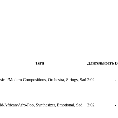
Теги
Длительность
B
sical/Modern Compositions, Orchestra, Strings, Sad
2:02
-
d/African/Afro-Pop, Synthesizer, Emotional, Sad
3:02
-