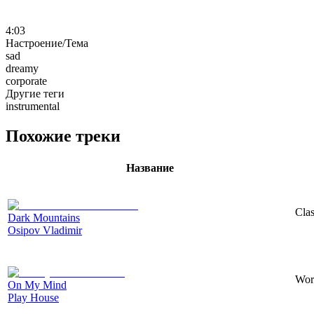
4:03
Настроение/Тема
sad
dreamy
corporate
Другие теги
instrumental
Похожие треки
Название
Clas
Dark Mountains
Osipov Vladimir
Worl
On My Mind
Play House