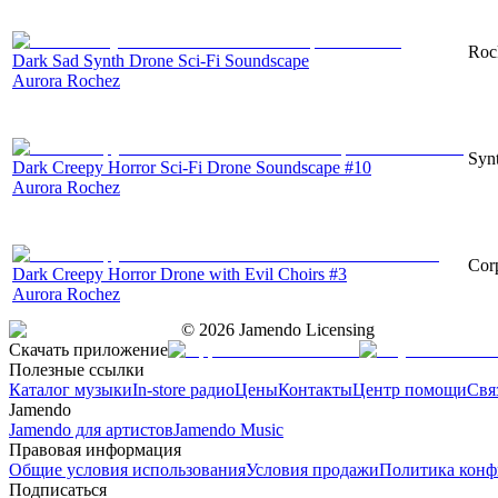
Roc
Dark Sad Synth Drone Sci-Fi Soundscape
Aurora Rochez
Synt
Dark Creepy Horror Sci-Fi Drone Soundscape #10
Aurora Rochez
Corp
Dark Creepy Horror Drone with Evil Choirs #3
Aurora Rochez
©
2026
Jamendo Licensing
Скачать приложение
Полезные ссылки
Каталог музыки
In-store радио
Цены
Контакты
Центр помощи
Свя
Jamendo
Jamendo для артистов
Jamendo Music
Правовая информация
Общие условия использования
Условия продажи
Политика конф
Подписаться