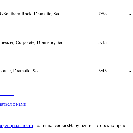
k/Southern Rock, Dramatic, Sad
7:58
-
hesizer, Corporate, Dramatic, Sad
5:33
-
orate, Dramatic, Sad
5:45
-
заться с нами
иденциальности
Политика cookies
Нарушение авторских прав