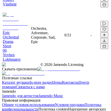
Vladimir
Orchestra,
Epic
Adventure,
0:51
-
Orchestral
Corporate, Sad,
Drama
Epic
Short
06
Yevhen
Lokhmatov
©
2026
Jamendo Licensing
Скачать приложение
Полезные ссылки
Каталог музыки
In-store радио
Цены
Контакты
Центр
помощи
Связаться с нами
Jamendo
Jamendo для артистов
Jamendo Music
Правовая информация
Общие условия использования
Условия продажи
Политика
конфиденциальности
Политика cookies
Нарушение авторских