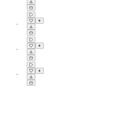
-
-
-