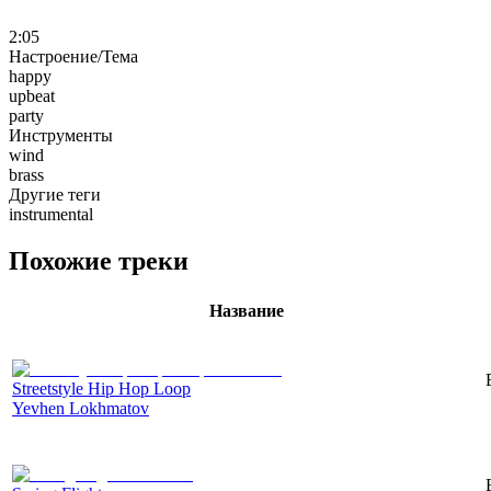
2:05
Настроение/Тема
happy
upbeat
party
Инструменты
wind
brass
Другие теги
instrumental
Похожие треки
Название
Streetstyle Hip Hop Loop
Yevhen Lokhmatov