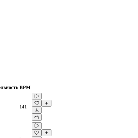
ельность
BPM
141
-