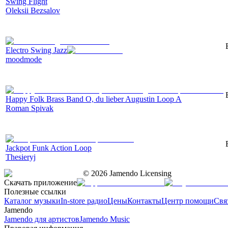
Swing Flight
Oleksii Bezsalov
Electro Swing Jazz
moodmode
Happy Folk Brass Band O, du lieber Augustin Loop A
Roman Spivak
Jackpot Funk Action Loop
Thesieryj
©
2026
Jamendo Licensing
Скачать приложение
Полезные ссылки
Каталог музыки
In-store радио
Цены
Контакты
Центр помощи
Свя
Jamendo
Jamendo для артистов
Jamendo Music