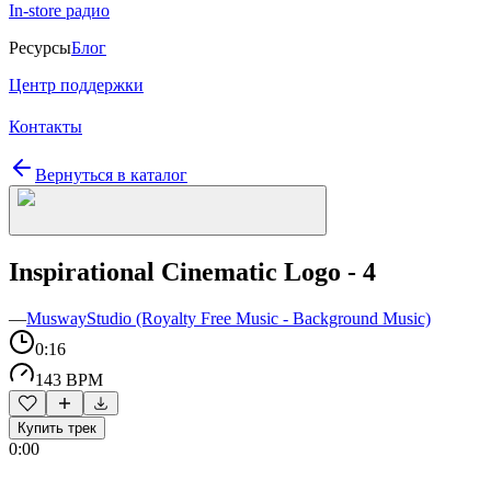
In-store радио
Ресурсы
Блог
Центр поддержки
Контакты
Вернуться в каталог
Inspirational Cinematic Logo - 4
—
MuswayStudio (Royalty Free Music - Background Music)
0:16
143 BPM
Купить трек
0:00