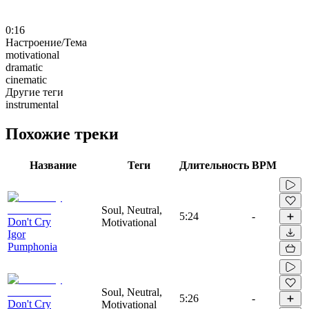
0:16
Настроение/Тема
motivational
dramatic
cinematic
Другие теги
instrumental
Похожие треки
Название
Теги
Длительность
BPM
Soul, Neutral,
5:24
-
Don't Cry
Motivational
Igor
Pumphonia
Soul, Neutral,
5:26
-
Don't Cry
Motivational