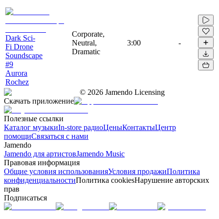
Corporate,
Dark Sci-
Neutral,
3:00
-
Fi Drone
Dramatic
Soundscape
#9
Aurora
Rochez
©
2026
Jamendo Licensing
Скачать приложение
Полезные ссылки
Каталог музыки
In-store радио
Цены
Контакты
Центр
помощи
Связаться с нами
Jamendo
Jamendo для артистов
Jamendo Music
Правовая информация
Общие условия использования
Условия продажи
Политика
конфиденциальности
Политика cookies
Нарушение авторских
прав
Подписаться