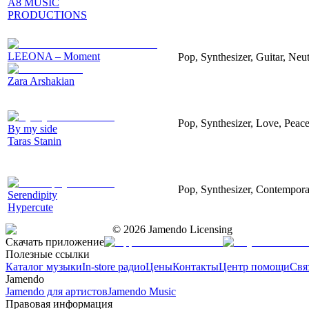
A8 MUSIC
PRODUCTIONS
LEEONA – Moment
Pop, Synthesizer, Guitar, Neu
Zara Arshakian
Pop, Synthesizer, Love, Peac
By my side
Taras Stanin
Pop, Synthesizer, Contempor
Serendipity
Hypercute
©
2026
Jamendo Licensing
Скачать приложение
Полезные ссылки
Каталог музыки
In-store радио
Цены
Контакты
Центр помощи
Свя
Jamendo
Jamendo для артистов
Jamendo Music
Правовая информация