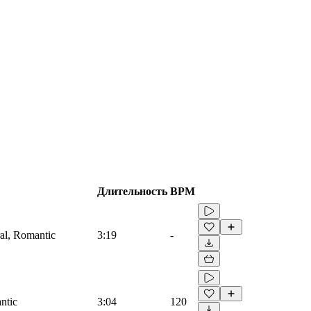
Длительность
BPM
ral, Romantic
3:19
-
ntic
3:04
120