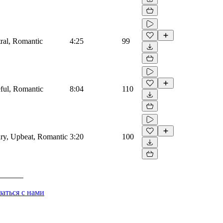
tral, Romantic
4:25
99
eful, Romantic
8:04
110
ary, Upbeat, Romantic
3:20
100
заться с нами