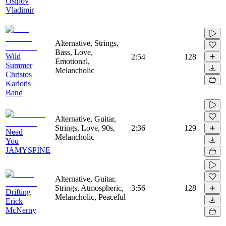
Osipov
Vladimir
Alternative, Strings,
Bass, Love,
Wild
2:54
128
Emotional,
Summer
Melancholic
Christos
Kariotis
Band
Alternative, Guitar,
Strings, Love, 90s,
2:36
129
Need
Melancholic
You
JAMYSPINE
Alternative, Guitar,
Strings, Atmospheric,
3:56
128
Drifting
Melancholic, Peaceful
Erick
McNerny