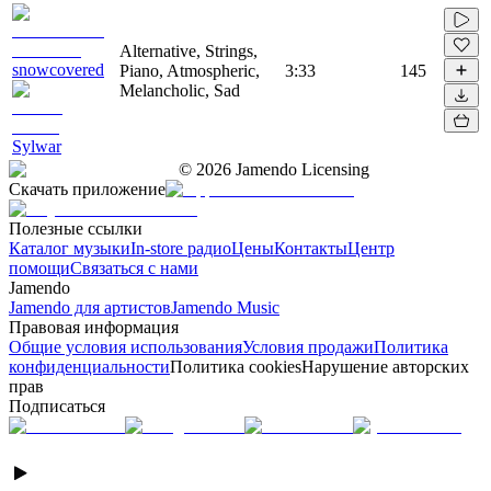
Alternative, Strings,
snowcovered
Piano, Atmospheric,
3:33
145
Melancholic, Sad
Sylwar
©
2026
Jamendo Licensing
Скачать приложение
Полезные ссылки
Каталог музыки
In-store радио
Цены
Контакты
Центр
помощи
Связаться с нами
Jamendo
Jamendo для артистов
Jamendo Music
Правовая информация
Общие условия использования
Условия продажи
Политика
конфиденциальности
Политика cookies
Нарушение авторских
прав
Подписаться