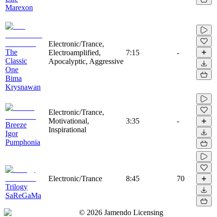
Marexon
Electronic/Trance,
The
Electroamplified,
7:15
-
Classic
Apocalyptic, Aggressive
One
Bima
Krysnawan
Electronic/Trance,
Motivational,
3:35
-
Breeze
Inspirational
Igor
Pumphonia
Electronic/Trance
8:45
70
Trilogy
SaReGaMa
©
2026
Jamendo Licensing