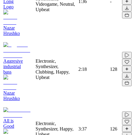
Long
1:36
-
Videogame, Neutral,
Logo
Upbeat
Nazar
Hrushko
Aggresive
Electronic,
industrial
Synthesizer,
2:18
128
bass
Clubbing, Happy,
Upbeat
Nazar
Hrushko
All is
Electronic,
Good
Synthesizer, Happy,
3:37
126
Upbeat