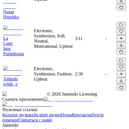
Nazar
Hrushko
Electronic,
Synthesizer, Soft,
La
3:11
-
Neutral,
Lune
Motivational, Upbeat
Igor
Pumphonia
Electronic,
Synthesizer, Fashion,
2:30
-
Attitude
Upbeat
while_e
©
2026
Jamendo Licensing
Скачать приложение
Полезные ссылки
Каталог музыки
In-store радио
Цены
Контакты
Центр
помощи
Связаться с нами
Jamendo