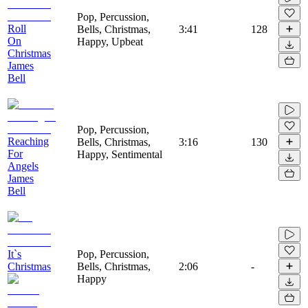
Pop, Percussion,
Roll
Bells, Christmas,
3:41
128
On
Happy, Upbeat
Christmas
James
Bell
Pop, Percussion,
Reaching
Bells, Christmas,
3:16
130
For
Happy, Sentimental
Angels
James
Bell
It`s
Pop, Percussion,
Christmas
Bells, Christmas,
2:06
-
Happy