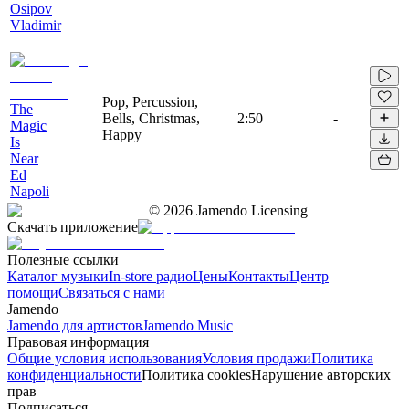
Osipov
Vladimir
Pop, Percussion,
The
Bells, Christmas,
2:50
-
Magic
Happy
Is
Near
Ed
Napoli
©
2026
Jamendo Licensing
Скачать приложение
Полезные ссылки
Каталог музыки
In-store радио
Цены
Контакты
Центр
помощи
Связаться с нами
Jamendo
Jamendo для артистов
Jamendo Music
Правовая информация
Общие условия использования
Условия продажи
Политика
конфиденциальности
Политика cookies
Нарушение авторских
прав
Подписаться