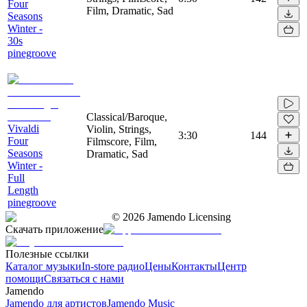
Four
Film, Dramatic, Sad
Seasons
Winter -
30s
pinegroove
Classical/Baroque,
Vivaldi
Violin, Strings,
3:30
144
Four
Filmscore, Film,
Seasons
Dramatic, Sad
Winter -
Full
Length
pinegroove
©
2026
Jamendo Licensing
Скачать приложение
Полезные ссылки
Каталог музыки
In-store радио
Цены
Контакты
Центр
помощи
Связаться с нами
Jamendo
Jamendo для артистов
Jamendo Music