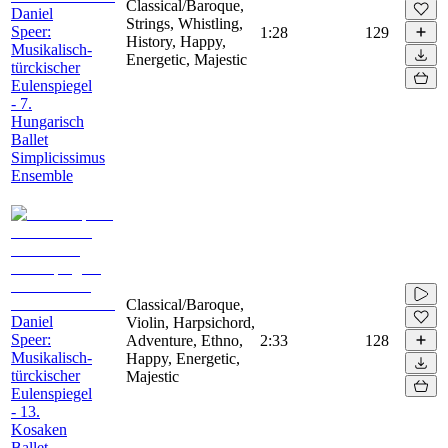
Classical/Baroque,
Daniel
Strings, Whistling,
Speer:
1:28
129
History, Happy,
Musikalisch-
Energetic, Majestic
türckischer
Eulenspiegel
- 7.
Hungarisch
Ballet
Simplicissimus
Ensemble
Classical/Baroque,
Daniel
Violin, Harpsichord,
Speer:
Adventure, Ethno,
2:33
128
Musikalisch-
Happy, Energetic,
türckischer
Majestic
Eulenspiegel
- 13.
Kosaken
Ballet