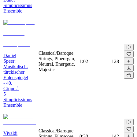
Simplicissimus
Ensemble
Classical/Baroque,
Daniel
Strings, Pipeorgan,
Speer:
1:02
128
Neutral, Energetic,
Musikalisch-
Majestic
türckischer
Eulenspiegel
- 40.
Gique à
5
Simplicissimus
Ensemble
Classical/Baroque,
Vivaldi
Strings, Filmscore,
0:30
142