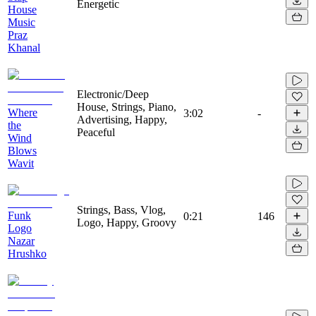
Energetic
House
Music
Praz
Khanal
Electronic/Deep
House, Strings, Piano,
Where
3:02
-
Advertising, Happy,
the
Peaceful
Wind
Blows
Wavit
Strings, Bass, Vlog,
Funk
0:21
146
Logo, Happy, Groovy
Logo
Nazar
Hrushko