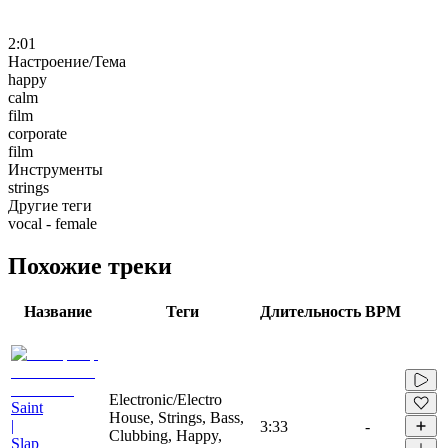
2:01
Настроение/Тема
happy
calm
film
corporate
film
Инструменты
strings
Другие теги
vocal - female
Похожие треки
Название
Теги
Длительность
BPM
Electronic/Electro
Saint
House, Strings, Bass,
|
3:33
-
Clubbing, Happy,
Slap