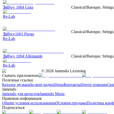
∃яBwv 1004 Giga
Classical/Baroque, Strings
Re-Lab
Classical/Baroque, Strings
∃яBwv1001 Presto
Re-Lab
∃яBwv 1004 Allemande
Classical/Baroque, Strings
Re-Lab
©
2026
Jamendo Licensing
Скачать приложение
Полезные ссылки
Каталог музыки
In-store радио
Цены
Контакты
Центр помощи
Свя
Jamendo
Jamendo для артистов
Jamendo Music
Правовая информация
Общие условия использования
Условия продажи
Политика конф
Подписаться