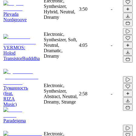
Electronic,
Synthesizer,
3:50
-
Hybrid, Neutral,
Pleyada
Dreamy
Nordgroove
Electronic,
Synthesizer, Soft,
Neutral,
4:05
-
VERMOS:
Dramatic,
Holod
Dreamy
TransistorBudddha
Electronic,
Туманность
Synthesizer,
(feat.
2:58
-
Abstract, Neutral,
RIZA
Dreamy, Strange
Music)
Paradeigma
Electronic,