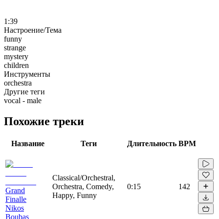
1:39
Настроение/Тема
funny
strange
mystery
children
Инструменты
orchestra
Другие теги
vocal - male
Похожие треки
Название
Теги
Длительность
BPM
Classical/Orchestral,
Orchestra, Comedy,
0:15
142
Grand
Happy, Funny
Finalle
Nikos
Boubas