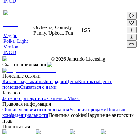
INOD
Orchestra, Comedy,
1:25
-
Funny, Upbeat, Fun
Veggie
Polka_Light
Version
INOD
©
2026
Jamendo Licensing
Скачать приложение
Полезные ссылки
Каталог музыки
In-store радио
Цены
Контакты
Центр
помощи
Связаться с нами
Jamendo
Jamendo для артистов
Jamendo Music
Правовая информация
Общие условия использования
Условия продажи
Политика
конфиденциальности
Политика cookies
Нарушение авторских
прав
Подписаться