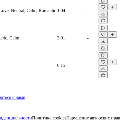
, Love, Neutral, Calm, Romantic
1:04
-
heric, Calm
3:01
-
6:15
-
заться с нами
иденциальности
Политика cookies
Нарушение авторских прав