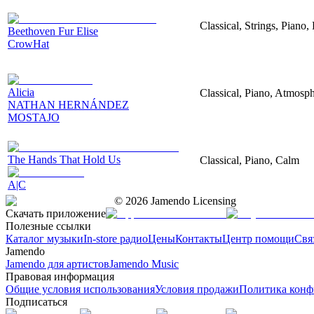
Classical, Strings, Piano
Beethoven Fur Elise
CrowHat
Alicia
Classical, Piano, Atmosp
NATHAN HERNÁNDEZ
MOSTAJO
The Hands That Hold Us
Classical, Piano, Calm
A|C
©
2026
Jamendo Licensing
Скачать приложение
Полезные ссылки
Каталог музыки
In-store радио
Цены
Контакты
Центр помощи
Свя
Jamendo
Jamendo для артистов
Jamendo Music
Правовая информация
Общие условия использования
Условия продажи
Политика конф
Подписаться