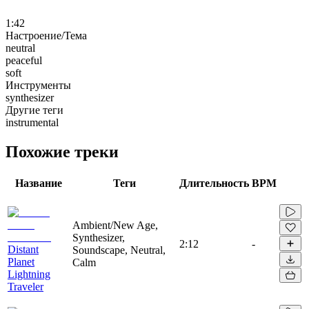
1:42
Настроение/Тема
neutral
peaceful
soft
Инструменты
synthesizer
Другие теги
instrumental
Похожие треки
Название
Теги
Длительность
BPM
Ambient/New Age,
Synthesizer,
2:12
-
Distant
Soundscape, Neutral,
Planet
Calm
Lightning
Traveler