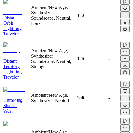
Ambient/New Age,
Synthesizer,
1:56
-
Distant
Soundscape, Neutral,
Orbit
Dark
Lightning
Traveler
Ambient/New Age,
Synthesizer,
1:56
-
Distant
Soundscape, Neutral,
Territory
Strange
Lightning
Traveler
Ambient/New Age,
3:40
-
Unfolding
Synthesizer, Neutral
Sharon
West
Ambient/New Age,