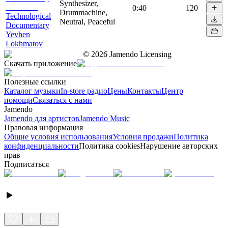
Synthesizer,
0:40
120
Drummachine,
Technological
Neutral, Peaceful
Documentary
Yevhen
Lokhmatov
©
2026
Jamendo Licensing
Скачать приложение
Полезные ссылки
Каталог музыки
In-store радио
Цены
Контакты
Центр
помощи
Связаться с нами
Jamendo
Jamendo для артистов
Jamendo Music
Правовая информация
Общие условия использования
Условия продажи
Политика
конфиденциальности
Политика cookies
Нарушение авторских
прав
Подписаться