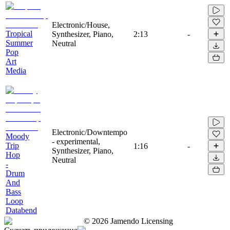
Electronic/House,
Tropical
Synthesizer, Piano,
2:13
-
Summer
Neutral
Pop
Art
Media
Electronic/Downtempo
Moody
- experimental,
Trip
1:16
-
Synthesizer, Piano,
Hop
Neutral
-
Drum
And
Bass
Loop
Databend
©
2026
Jamendo Licensing