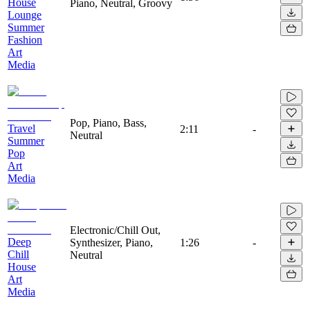
House
Piano, Neutral, Groovy
Lounge
Summer
Fashion
Art
Media
Pop, Piano, Bass,
Travel
2:11
-
Neutral
Summer
Pop
Art
Media
Electronic/Chill Out,
Deep
Synthesizer, Piano,
1:26
-
Chill
Neutral
House
Art
Media