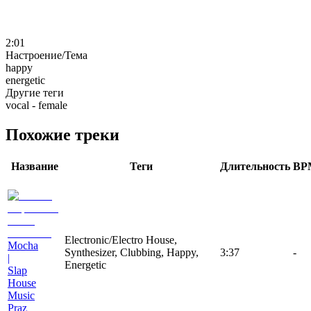
2:01
Настроение/Тема
happy
energetic
Другие теги
vocal - female
Похожие треки
Название
Теги
Длительность
BP
Electronic/Electro House,
Mocha
Synthesizer, Clubbing, Happy,
3:37
-
|
Energetic
Slap
House
Music
Praz