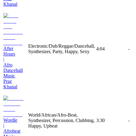
Khanal
Electronic/Dub/Reggae/Dancehall,
After
4:04
-
Synthesizer, Party, Happy, Sexy
Hours
|
Afro
Dancehall
Music
Praz
Khanal
World/African/Afro-Beat,
Wordle
Synthesizer, Percussion, Clubbing,
3:30
-
|
Happy, Upbeat
Afrobeat