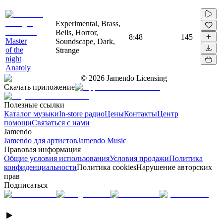
Experimental, Brass,
Bells, Horror,
8:48
145
Master
Soundscape, Dark,
of the
Strange
night
Anatoly
©
2026
Jamendo Licensing
Скачать приложение
Полезные ссылки
Каталог музыки
In-store радио
Цены
Контакты
Центр
помощи
Связаться с нами
Jamendo
Jamendo для артистов
Jamendo Music
Правовая информация
Общие условия использования
Условия продажи
Политика
конфиденциальности
Политика cookies
Нарушение авторских
прав
Подписаться