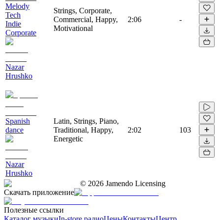
Melody
Strings, Corporate,
Tech
Commercial, Happy,
2:06
-
Indie
Motivational
Corporate
Nazar
Hrushko
Spanish
Latin, Strings, Piano,
dance
Traditional, Happy,
2:02
103
Energetic
Nazar
Hrushko
©
2026
Jamendo Licensing
Скачать приложение
Полезные ссылки
Каталог музыки
In-store радио
Цены
Контакты
Центр