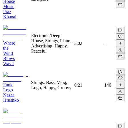
House
Music
Praz
Khanal
Electronic/Deep
House, Strings, Piano,
Where
3:02
-
Advertising, Happy,
the
Peaceful
Wind
Blows
Wavit
Strings, Bass, Vlog,
Funk
0:21
146
Logo, Happy, Groovy
Logo
Nazar
Hrushko