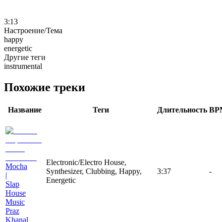
3:13
Настроение/Тема
happy
energetic
Другие теги
instrumental
Похожие треки
Название
Теги
Длительность
BP
Electronic/Electro House,
Mocha
Synthesizer, Clubbing, Happy,
3:37
-
|
Energetic
Slap
House
Music
Praz
Khanal