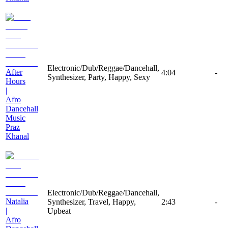
Electronic/Dub/Reggae/Dancehall,
After
4:04
-
Synthesizer, Party, Happy, Sexy
Hours
|
Afro
Dancehall
Music
Praz
Khanal
Electronic/Dub/Reggae/Dancehall,
Natalia
Synthesizer, Travel, Happy,
2:43
-
|
Upbeat
Afro