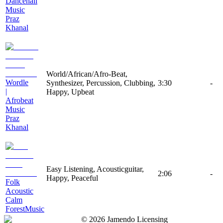
Dancehall
Music
Praz
Khanal
World/African/Afro-Beat,
Wordle
Synthesizer, Percussion, Clubbing,
3:30
-
|
Happy, Upbeat
Afrobeat
Music
Praz
Khanal
Easy Listening, Acousticguitar,
2:06
-
Happy, Peaceful
Folk
Acoustic
Calm
ForestMusic
©
2026
Jamendo Licensing