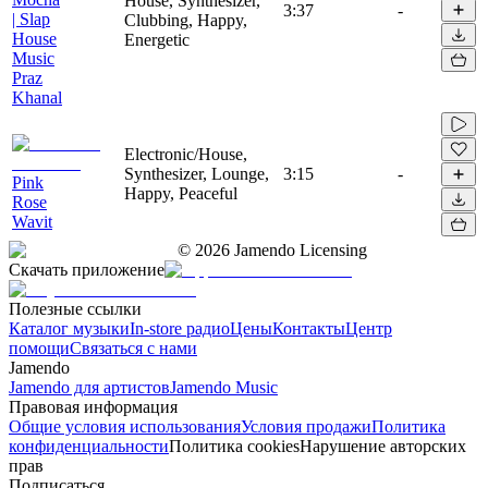
House, Synthesizer,
3:37
-
| Slap
Clubbing, Happy,
House
Energetic
Music
Praz
Khanal
Electronic/House,
Synthesizer, Lounge,
3:15
-
Pink
Happy, Peaceful
Rose
Wavit
©
2026
Jamendo Licensing
Скачать приложение
Полезные ссылки
Каталог музыки
In-store радио
Цены
Контакты
Центр
помощи
Связаться с нами
Jamendo
Jamendo для артистов
Jamendo Music
Правовая информация
Общие условия использования
Условия продажи
Политика
конфиденциальности
Политика cookies
Нарушение авторских
прав
Подписаться