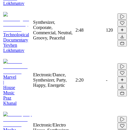
Lokhmatov
Synthesizer,
Corporate,
2:48
120
Commercial, Neutral,
Technological
Groovy, Peaceful
Documentary
Yevhen
Lokhmatov
Electronic/Dance,
Marvel
Synthesizer, Party,
2:20
-
|
Happy, Energetic
House
Music
Praz
Khanal
Electronic/Electro
Mocha