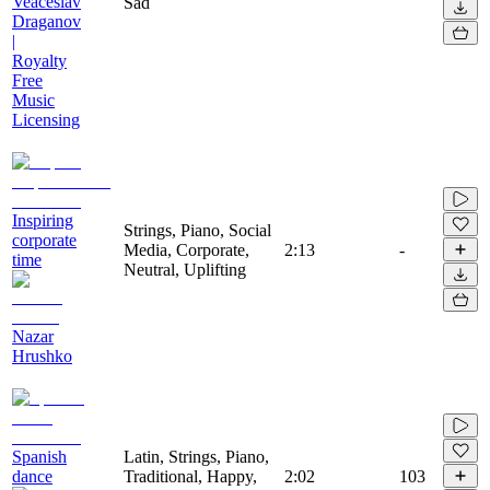
Veaceslav
Sad
Draganov
|
Royalty
Free
Music
Licensing
Inspiring
Strings, Piano, Social
corporate
Media, Corporate,
2:13
-
time
Neutral, Uplifting
Nazar
Hrushko
Spanish
Latin, Strings, Piano,
dance
Traditional, Happy,
2:02
103