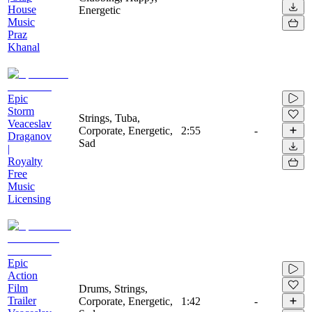
House
Energetic
Music
Praz
Khanal
Epic
Storm
Strings, Tuba,
Veaceslav
Corporate, Energetic,
2:55
-
Draganov
Sad
|
Royalty
Free
Music
Licensing
Epic
Action
Film
Drums, Strings,
Trailer
Corporate, Energetic,
1:42
-