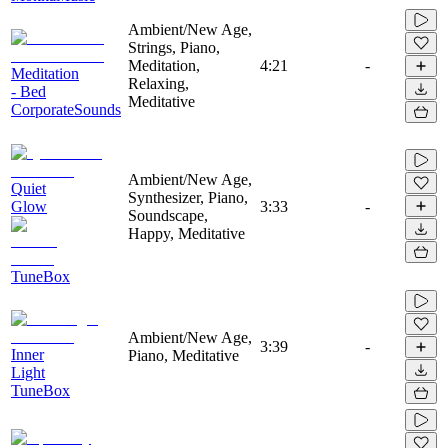
Ambient/New Age,
Strings, Piano,
Meditation,
4:21
-
Meditation
Relaxing,
- Bed
Meditative
CorporateSounds
Ambient/New Age,
Quiet
Synthesizer, Piano,
Glow
3:33
-
Soundscape,
Happy, Meditative
TuneBox
Ambient/New Age,
3:39
-
Inner
Piano, Meditative
Light
TuneBox