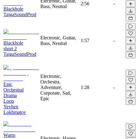
Electronic, Guitar,
2:56
-
Bass, Neutral
Blackhole
TaigaSoundProd
Electronic, Guitar,
1:57
-
Blackhole
Bass, Neutral
short 2
TaigaSoundProd
Electronic,
Orchestra,
Epic
Adventure,
1:28
-
Orchestral
Corporate, Sad,
Drama
Epic
Loop
Yevhen
Lokhmatov
Warm
Electronic, Happy,