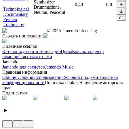
Synthesizer,
0:40
120
Drummachine,
Technological
Neutral, Peaceful
Documentary
Yevhen
Lokhmatov
©
2026
Jamendo Licensing
Скачать приложение
Полезные ссылки
Каталог музыки
In-store радио
Цены
Контакты
Центр
помощи
Связаться с нами
Jamendo
Jamendo для артистов
Jamendo Music
Правовая информация
Общие условия использования
Условия продажи
Политика
конфиденциальности
Политика cookies
Нарушение авторских
прав
Подписаться